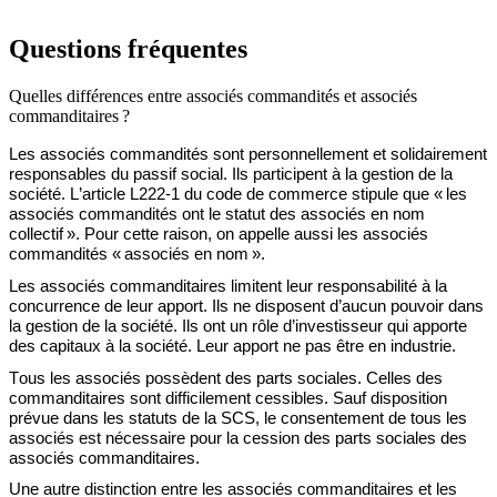
Questions fréquentes
Quelles différences entre associés commandités et associés
commanditaires ?
Les associés c
ommandités sont personnellement et solidairement
responsables du passif social. Ils participent à la gestion de la
société.
L’article
L222-1
du code de commerce
stipule que « l
es
associés commandités ont le statut des associés en nom
collectif
»
.
Pour cette raison, on appelle aussi les associés
commandités
« associés en nom ».
Les associés c
ommanditaires
limitent
l
eur responsabilité
à
la
concurrence de leur apport. Ils
ne disposent d’aucun pouvoir
dans
la gestion de la société.
Ils
ont
un rôle d’investisseur
qui apporte
des capitaux à la société.
Leur apport ne pas être en industrie.
Tous les associés possèdent des p
arts sociales
. Celles
des
commanditaires sont difficilement cessibles
.
Sauf disposition
prévue dans les statuts de la SCS,
le consentement de tous les
associés
est n
écessaire pour la cession des parts sociales des
associés commanditaires
.
Une autre distinction entre les
associés
commanditaires et les