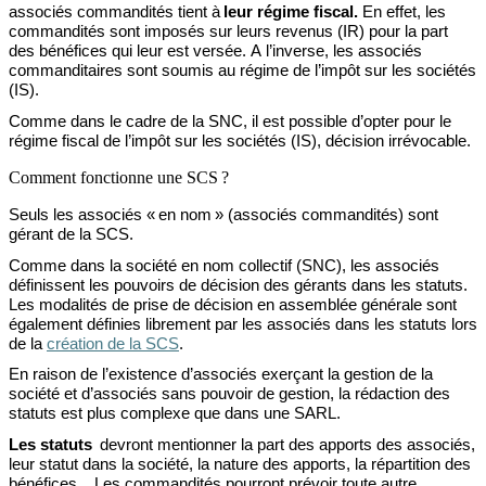
associés
commandités tient à
leur régime fiscal
.
En effet,
les
commandités sont imposés sur leurs revenus (IR)
pour la part
des bénéfices qui leur est versée. A l’inverse,
les
associés
commanditaires
sont soumis au
régime de l’impôt sur les sociétés
(IS).
Comme dans le cadre de la SNC, il est possible d’opter pour le
régime fiscal de l’impôt sur les sociétés (IS), décision irrévocable.
Comment fonctionne une SCS ?
Seuls les associés « en nom » (associés commandités)
sont
gérant
de la SCS.
Comme dans la société en nom collectif (SNC), les associés
définissent le
s pouvoirs de décision des gérants dans les statuts.
Les modalités de prise de décision en assemblée générale sont
également définies librement par les associés dans les statuts
lors
de la
création de la SCS
.
En raison de l
’existence d’associés
exerçant la gestion de la
société et d’associés sans pouvoir de gestion,
la rédaction des
statuts est
plus complexe que dans une
SARL.
Les
statuts
devront
mentionner la part des apports des associés,
leur statut dans la société, la nature des apports, la répartition des
bénéfices... Les commandités pourront prévoir toute autre