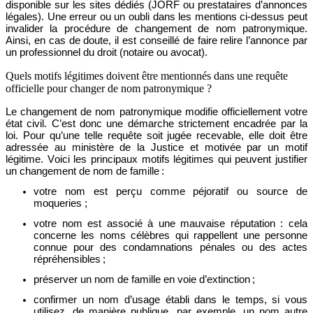
disponible sur les sites dédiés (JORF ou prestataires d’annonces
légales). Une erreur ou un oubli dans
le
s mentions
ci-dessus
peut
invalider
la procédure
de changement de nom patronymique
.
Ainsi, en
cas de doute, il est
conseillé de faire
relire l’annonce par
un professionnel
du droit (
notaire ou avocat)
.
Quels motifs légitimes doivent être mentionnés dans une requête
officielle pour changer de nom patronymique ?
Le changement de nom patronymique
modifie
officiellement votre
état civil
. C’est donc une démarche
strictement
encadrée
par la
loi. Pour qu
’une
telle requête soit
jugée
recevable, elle doit être
adressée au
ministère
de la Justice et motivée par un motif
légitime
. Voici les principaux motifs
légitimes
qui peuvent justifier
un changement de nom de famille :
votre
nom est perçu comme péjoratif ou source de
moqueries
;
votre
nom est associé à une
mauvaise réputation : cela
concerne les noms célèbres
qui rappellent une
personne
connue pour des condamnations pénales ou
des
actes
répréhensibles
;
p
réserver
un nom
de
famil
le
en voie d’extinction
;
c
onfirmer
un nom d’usage établi dans le temps
,
si vous
utilisez
,
de manière
publique
, par
exemple
, un nom autre