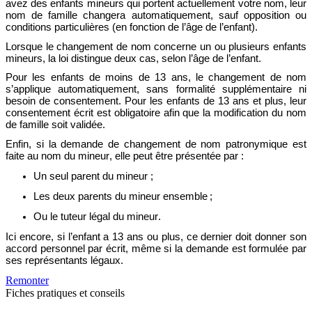
avez des enfants mineurs qui portent actuellement votre nom, leur
nom
de famille
changera automatiquement, sauf opposition ou
conditions particulières
(en fonction de l’âge de l’enfant).
Lorsque le changement de nom concerne un ou plusieurs enfants
mineurs, la loi distingue deux cas
,
selon l’âge de l’enfant
.
Pour les e
nfants de moins de 13 ans
,
le changement de nom
s’applique automatiquement, sans formalité supplémentaire ni
besoin de consentement.
Pour les e
nfants de 13 ans et plus
,
leur
consentement écrit est obligatoire
afin
que la modification du nom
de famille soit validée.
Enfin, s
i la demande de changement de nom
patronymique
est
faite au nom du mineur, elle peut être présentée par :
Un
seul
parent
du mineur
;
Les
deux parents
du mineur
ensemble
;
O
u le tuteur légal
du mineur.
Ici encore,
si l’enfant a 13 ans ou plus,
ce dernier doit
donner son
accord personnel par écrit, même si la demande est formulée par
ses représentants légaux.
Remonter
Fiches pratiques et conseils