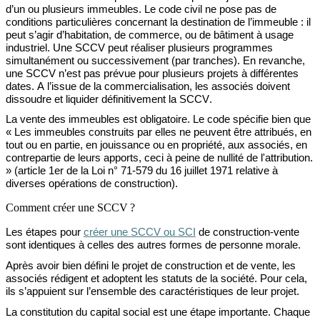
d’un ou plusieurs immeubles. Le code civil ne pose pas de
conditions particulières
concernant
la destination de l’immeuble : il
peut s’agir d’habitation, de commerce, ou de bâtiment à usage
industriel. Une SCCV peut réaliser plusieurs programmes
simultanément
ou successivement (par tranches).
En revanche
,
une SCCV n’est pas prévue
pour plusieurs projets à différentes
dates. A l’issue de la commercialisation, les associés doivent
dissoudre et liquider définitivement la SCCV.
La vente des immeubles est obligatoire. Le code spécifie bien que
« Les immeubles construits par elles ne peuvent être attribués, en
tout ou en partie, en jouissance ou en propriété, aux associés, en
contrepartie de leurs apports, ceci à peine de nullité de l'attribution.
» (
article
1er de la Loi n° 71-579 du 16 juillet 1971 relative à
diverses opérations de construction).
Comment créer une SCCV ?
Les étapes pour
créer une
SCCV ou SCI
de construction-vente
sont
identiques à celles des autres formes de personne morale
.
Après avoir
bien
défini le projet de construction et de vente
, les
associés rédigent et adoptent
l
es statuts de la société
.
Pour cela,
ils s’appuient sur l’ensemble des caractéristiques de leur projet
.
La c
onstitution
du capital social est une étape
importante. Chaque