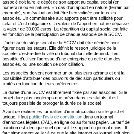
associé doit
faire le
dépôt
de son apport
a
u capital social
(en
numéraire ou en nature)
. En cas d’un apport en nature
(
terrain par
exemple), son évaluation d
oit être bien validée par tous les
associés. Un commissaire aux apports peut êtr
e sollicité pour
cela, et c’est obligatoire si la valeur de l’apport en nature dépasse
la valeur de 30
.000 euros.
La répartition du capital social
est faite
en fonction de la participation de chaque associé de la SCCV.
L’adresse du si
ège social de la SCCV
doit
être décidée pour
figurer dans les statuts.
Elle définit
le ressort juridique de la
société, c’est-à-dire l
a ville du tribunal dont elle dépend.
Il est
possible d’utiliser l’adresse d’une entreprise ou
celle d’un des
associés, ou une solution de domiciliation.
Les associés doivent nommer un ou plusieurs gérants et
ont la
possibilité d’attribuer des pouvoirs de décision particuliers ou
limités en fonction
de leurs préférences.
La durée
d
’une SCCV est librement fixée par ses associés.
Si le
projet dure plus longtemps que pré
vu dans les statuts, il est
toujours possible de proroger la durée de la société.
A
vant de réaliser les formalités d’immatriculation sur le guichet
unique, il faut
p
ublier l’avis de constitution
dans un
journal
d’annonces légales (JAL)
, en ligne ou au format papier.
Le tarif de
parution est identique quel que soit le support ou journal
choisi. Il
faut simplement veiller
à ce que le site internet ou journal soit bien