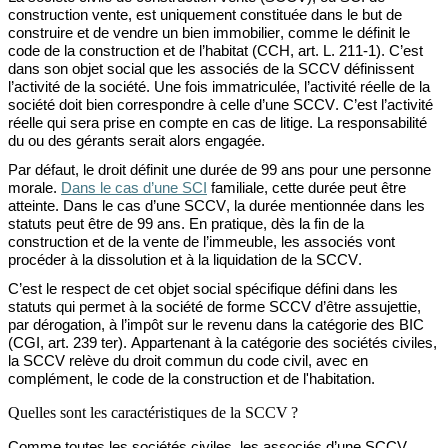
construction vente
,
est uniquement constituée dans le but de
construire et de vendre un bien immobilier, comme le définit le
code de la construction et de l’habitat (CCH, art. L. 211-1).
C’est
dans son objet social que les associés de la
SCCV définissent
l’activité de la société.
Une fois immatriculée, l’activité réelle de
la
société doit bien correspondre à celle d’une SCCV
.
C’est l’activité
réelle qui sera prise en compte en cas de litige
. La responsabilité
du ou des gérants serait
alors engagée.
P
ar défaut
,
le droit définit une durée de 99
ans
pour une personne
morale.
Dans le cas d’une SCI
familiale
, cette durée peut
être
atteinte. Dans le cas d’une SCCV, la durée
mentionnée dans les
statuts peut être de 99 ans.
En
pratique
, dès la fin de la
construction et de la vente de l’immeuble
, les associés vont
procéder à la dissolution et
à
la liquidation de la SCCV.
C’est le respect de cet objet social spécifique défini dans les
statuts qui permet à la société de forme SCCV d’être assujettie,
par dérogation, à l’impôt sur le revenu dans la catégorie des BIC
(CGI, art. 239 ter). Appartenant à la catégorie des sociétés civiles,
la SCCV relève du droit commun du code civil, avec en
complément, le code de la construction et de l'habitation.
Quelles sont les caractéristiques de la SCCV ?
Comme toutes les sociétés civiles, les associés d’une SCCV