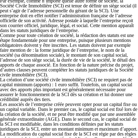
Par exemple, comme n’importe quelle autre forme de société, la
Société Civile Immobilière (SCI) est tenue de
définir un siège social
(il
peut s’agir de l’adresse personnelle du gérant de la SCI). Une
entreprise doit en effet notifier l’administration française de l’adresse
officielle de son activité. Adresse postale à laquelle l’entreprise reçoit
son courrier officiel, juridique, légal, et social. Cette mention apparaît
dans les statuts juridiques de l’entreprise.
Comme pour toute création de société,
la rédaction des statuts
est une
étape fondamentale pour une entreprise, puisque plusieurs mentions
obligatoires doivent y être inscrites. Les statuts doivent par exemple
faire mention de : la forme juridique de l’entreprise, le nom de la
société (sa dénomination sociale), le montant de son capital social,
l’adresse de son siège social, la durée de vie de la société, le détail des
apports de chaque associé. En fonction de la nature précise du projet,
d’autres clauses peuvent compléter les statuts juridiques de la Société
civile immobilière (SCI).
La création d’une société civile immobilière (SCI) ne requiert
pas de
capital minimum (apports) : 1 euro suffit.
Toutefois, un capital social
avec des apports plus important est généralement nécessaire pour
assurer le fonctionnement de la SCI dès sa création et lui donner une
crédibilité auprès des tiers.
Les
associés de l’entreprise créée peuvent opter pour un capital fixe ou
un capital variable.
Dans le premier cas, le capital social est fixé lors de
la création de la société, et ne peut être modifié que par une assemblée
générale extraordinaire (AGE). Dans le second cas, le capital social de
la SCI est modifiable, dans les conditions définies par les statuts
juridiques de la SCI, entre un montant minimum et maximum d’apport.
La modification du capital social fixe de la SCI est régie par des règles