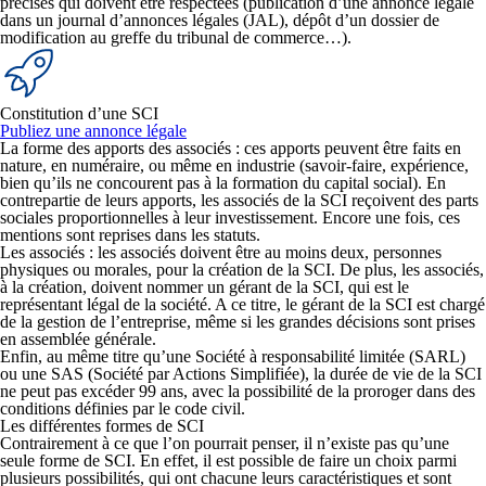
précises qui doivent être respectées (publication d’une annonce légale
dans un journal d’annonces légales (JAL), dépôt d’un dossier de
modification au greffe du tribunal de commerce…).
Constitution d’une SCI
Publiez une annonce légale
La
forme des apports des associés
: ces apports peuvent être faits en
nature
, en
numéraire
, ou même en
industrie
(savoir-faire, expérience,
bien qu’ils ne concourent pas à la formation du capital social). En
contrepartie de leurs apports, les associés de la SCI reçoivent des parts
sociales proportionnelles à leur investissement. Encore une fois, ces
mentions sont reprises dans les statuts.
Les associés :
les associés doivent être au moins deux
, personnes
physiques ou morales, pour la création de la SCI. De plus, les associés,
à la création, doivent nommer un gérant de la SCI, qui est le
représentant légal de la société. A ce titre, le gérant de la SCI est chargé
de la gestion de l’entreprise, même si les grandes décisions sont prises
en assemblée générale.
Enfin, au même titre qu’une Société à responsabilité limitée (SARL)
ou une SAS (Société par Actions Simplifiée),
la durée de vie de la SCI
ne peut pas excéder 99 ans
, avec la possibilité de la proroger dans des
conditions définies par le code civil.
Les différentes formes de SCI
Contrairement à ce que l’on pourrait penser,
il n’existe pas qu’une
seule forme de SCI
. En effet, il est possible de faire un choix parmi
plusieurs possibilités, qui ont chacune leurs caractéristiques et sont