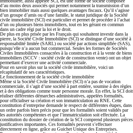
immobilière, aussi appelée SCI, est une
forme de société composée
d’au moins deux associés
qui permet notamment la transmission d’un
bien immobilier mais aussi quelques avantages fiscaux. Qu’il s’agisse
d’un groupe d’amis ou d’une famille, le statut juridique de la Société
civile immobilière (SCI) est particulier et permet de procéder à l’achat
d’un ou plusieurs biens immobiliers, tout en les gérant en commun
dans un cadre régi par la loi et le droit.
De plus en plus prisée par les Français qui souhaitent investir dans la
pierre, la Société Civile Immobilière (SCI) se distingue d’une société à
responsabilité limitée (SARL) ou société par actions simplifiée (SAS),
puisqu’elle n’a aucun but commercial.
Seules les formes de Sociétés
Civiles Immobilières consacrées à la construction et à la vente de biens
immobiliers (SCCV : société civile de construction vente) ont un objet
permettant d’exercer une activité commerciale.
Pour en savoir plus sur la société civile immobilière, voici un
récapitulatif de ses caractéristiques.
Le fonctionnement de la société civile immobilière
Même si la
Société Civile Immobilière (SCI) n’a pas de vocation
commerciale,
il s’agit d’une société à part entière, soumise à des règles
et à des obligations comme toute personne morale. En effet, la SCI doit
réaliser différentes démarches administratives, appelées formalités,
pour officialiser sa création et son immatriculation au RNE. Cette
constitution d’entreprise demande le respect de différentes étapes, dans
un ordre parfois bien précis pour que les formalités soient validés par
les autorités compétentes et que l’immatriculation soit effectuée.
La
constitution du dossier de création de la SCI comprend plusieurs pièces
justificatives importantes
. Ces formalités peuvent s’effectuer
directement en ligne, grâce au Guichet Unique des Entreprises.