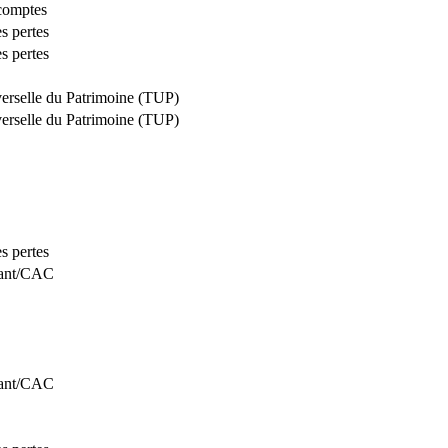
comptes
es pertes
es pertes
verselle du Patrimoine (TUP)
verselle du Patrimoine (TUP)
es pertes
tant/CAC
tant/CAC