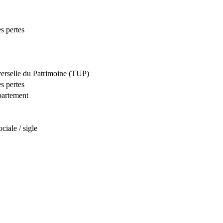
es pertes
verselle du Patrimoine (TUP)
es pertes
partement
iale / sigle