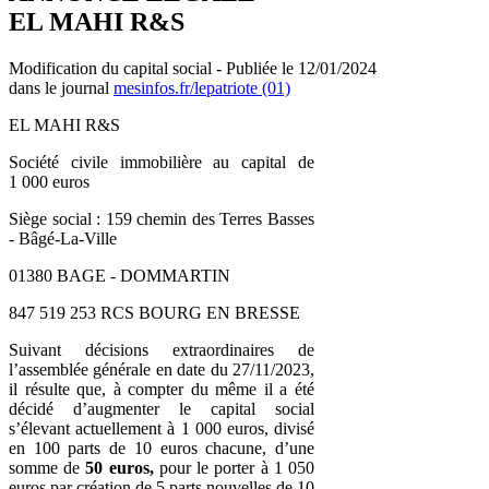
EL MAHI R&S
Modification du capital social - Publiée le 12/01/2024
dans le journal
mesinfos.fr/lepatriote (01)
EL MAHI R&S
Société civile immobilière au capital de
1 000 euros
Siège social : 159 chemin des Terres Basses
- Bâgé-La-Ville
01380 BAGE - DOMMARTIN
847 519 253 RCS BOURG EN BRESSE
Suivant décisions extraordinaires de
l’assemblée générale en date du 27/11/2023,
il résulte que, à compter du même il a été
décidé d’augmenter le capital social
s’élevant actuellement à 1 000 euros, divisé
en 100 parts de 10 euros chacune, d’une
somme de
50 euros,
pour le porter à 1 050
euros par création de 5 parts nouvelles de 10