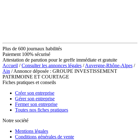
Plus de 600 journaux habilités
Paiement 100% sécurisé
Attestation de parution pour le greffe immédiate et gratuite
Accueil
/
Consulter les annonces légales
/
Auvergne-Rhône-Alpes
/
Ain
/ Annonce déposée : GROUPE INVESTISSEMENT
PATRIMOINE ET COURTAGE
Fiches pratiques et conseils
Créer son entreprise
Gérer son entreprise
Fermer son entreprise
Toutes nos fiches pratiques
Notre société
Mentions légales
Conditions générales de vente