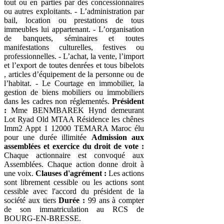
tout ou en parties par des concessionnaires
ou autres exploitants. - L’administration par
bail, location ou prestations de tous
immeubles lui appartenant. - L’organisation
de banquets, séminaires et toutes
manifestations culturelles, festives ou
professionnelles. - L’achat, la vente, l’import
et l’export de toutes denrées et tous bibelots
, articles d’équipement de la personne ou de
l’habitat. - Le Courtage en immobilier, la
gestion de biens mobiliers ou immobiliers
dans les cadres non réglementés.
Président
:
Mme BENMBAREK Hynd demeurant
Lot Ryad Old MTAA Résidence les chênes
Imm2 Appt 1 12000 TEMARA Maroc élu
pour une durée illimitée
Admission aux
assemblées et exercice du droit de vote :
Chaque actionnaire est convoqué aux
Assemblées. Chaque action donne droit à
une voix.
Clauses d'agrément :
Les actions
sont librement cessible ou les actions sont
cessible avec l'accord du président de la
société aux tiers
Durée :
99 ans à compter
de son immatriculation au RCS de
BOURG-EN-BRESSE.