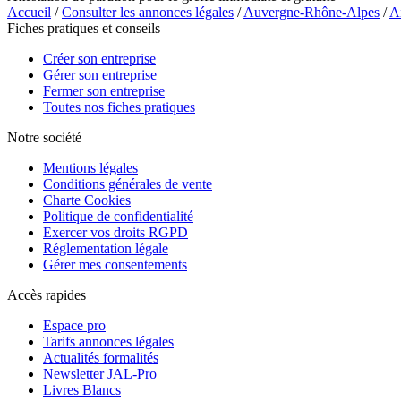
Accueil
/
Consulter les annonces légales
/
Auvergne-Rhône-Alpes
/
A
Fiches pratiques et conseils
Créer son entreprise
Gérer son entreprise
Fermer son entreprise
Toutes nos fiches pratiques
Notre société
Mentions légales
Conditions générales de vente
Charte Cookies
Politique de confidentialité
Exercer vos droits RGPD
Réglementation légale
Gérer mes consentements
Accès rapides
Espace pro
Tarifs annonces légales
Actualités formalités
Newsletter JAL-Pro
Livres Blancs