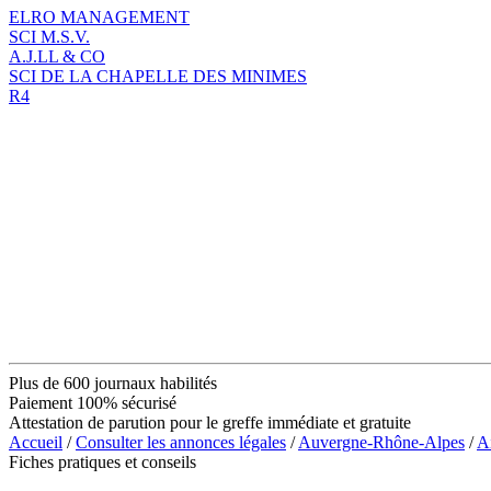
ELRO MANAGEMENT
SCI M.S.V.
A.J.LL & CO
SCI DE LA CHAPELLE DES MINIMES
R4
Plus de 600 journaux habilités
Paiement 100% sécurisé
Attestation de parution pour le greffe immédiate et gratuite
Accueil
/
Consulter les annonces légales
/
Auvergne-Rhône-Alpes
/
A
Fiches pratiques et conseils