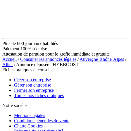
Plus de 600 journaux habilités
Paiement 100% sécurisé
Attestation de parution pour le greffe immédiate et gratuite
Accueil
/
Consulter les annonces légales
/
Auvergne-Rhône-Alpes
/
Allier
/ Annonce déposée : HYBBOOST
Fiches pratiques et conseils
Créer son entreprise
Gérer son entreprise
Fermer son entreprise
Toutes nos fiches pratiques
Notre société
Mentions légales
Conditions générales de vente
Charte Cookies