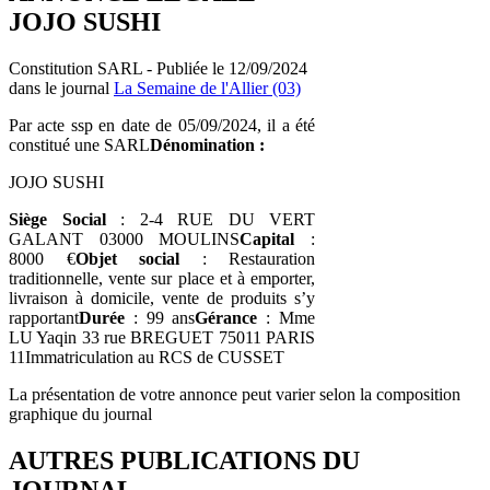
JOJO SUSHI
Constitution SARL - Publiée le 12/09/2024
dans le journal
La Semaine de l'Allier (03)
Par acte ssp en date de 05/09/2024, il a été
constitué une SARL
Dénomination :
JOJO SUSHI
Siège Social
: 2-4 RUE DU VERT
GALANT 03000 MOULINS
Capital
:
8000 €
Objet social
: Restauration
traditionnelle, vente sur place et à emporter,
livraison à domicile, vente de produits s’y
rapportant
Durée
: 99 ans
Gérance
: Mme
LU Yaqin 33 rue BREGUET 75011 PARIS
11Immatriculation au RCS de CUSSET
La présentation de votre annonce peut varier selon la composition
graphique du journal
AUTRES PUBLICATIONS DU
JOURNAL