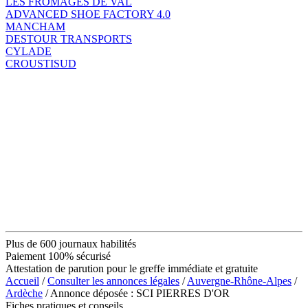
LES FROMAGES DE VAL
ADVANCED SHOE FACTORY 4.0
MANCHAM
DESTOUR TRANSPORTS
CYLADE
CROUSTISUD
Plus de 600 journaux habilités
Paiement 100% sécurisé
Attestation de parution pour le greffe immédiate et gratuite
Accueil
/
Consulter les annonces légales
/
Auvergne-Rhône-Alpes
/
Ardèche
/ Annonce déposée : SCI PIERRES D'OR
Fiches pratiques et conseils