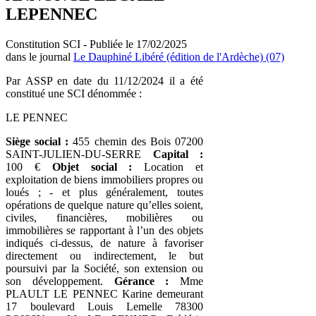
LEPENNEC
Constitution SCI - Publiée le 17/02/2025
dans le journal
Le Dauphiné Libéré (édition de l'Ardèche) (07)
Par ASSP en date du 11/12/2024 il a été
constitué une SCI dénommée :
LE PENNEC
Siège social :
455 chemin des Bois 07200
SAINT-JULIEN-DU-SERRE
Capital :
100 €
Objet social :
Location et
exploitation de biens immobiliers propres ou
loués ; - et plus généralement, toutes
opérations de quelque nature qu’elles soient,
civiles, financières, mobilières ou
immobilières se rapportant à l’un des objets
indiqués ci-dessus, de nature à favoriser
directement ou indirectement, le but
poursuivi par la Société, son extension ou
son développement.
Gérance :
Mme
PLAULT LE PENNEC Karine demeurant
17 boulevard Louis Lemelle 78300