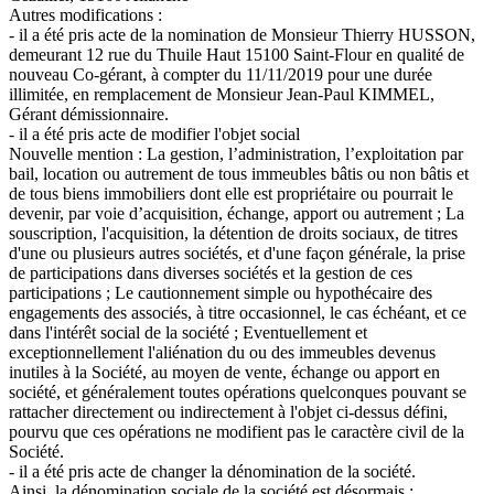
Autres modifications :
- il a été pris acte de la nomination de Monsieur Thierry HUSSON,
demeurant 12 rue du Thuile Haut 15100 Saint-Flour en qualité de
nouveau Co-gérant, à compter du 11/11/2019 pour une durée
illimitée, en remplacement de Monsieur Jean-Paul KIMMEL,
Gérant démissionnaire.
- il a été pris acte de modifier l'objet social
Nouvelle mention : La gestion, l’administration, l’exploitation par
bail, location ou autrement de tous immeubles bâtis ou non bâtis et
de tous biens immobiliers dont elle est propriétaire ou pourrait le
devenir, par voie d’acquisition, échange, apport ou autrement ; La
souscription, l'acquisition, la détention de droits sociaux, de titres
d'une ou plusieurs autres sociétés, et d'une façon générale, la prise
de participations dans diverses sociétés et la gestion de ces
participations ; Le cautionnement simple ou hypothécaire des
engagements des associés, à titre occasionnel, le cas échéant, et ce
dans l'intérêt social de la société ; Eventuellement et
exceptionnellement l'aliénation du ou des immeubles devenus
inutiles à la Société, au moyen de vente, échange ou apport en
société, et généralement toutes opérations quelconques pouvant se
rattacher directement ou indirectement à l'objet ci-dessus défini,
pourvu que ces opérations ne modifient pas le caractère civil de la
Société.
- il a été pris acte de changer la dénomination de la société.
Ainsi, la dénomination sociale de la société est désormais :