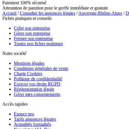
Paiement 100% sécurisé
Attestation de parution pour le greffe immédiate et gratuite
Accueil
/
Consulter les annonces légales
/
Auvergne-Rhône-Alpes
/
D
Fiches pratiques et conseils
Créer son entreprise
Gérer son entreprise
Fermer son entreprise
Toutes nos fiches pratiques
Notre société
Mentions légales
Conditions générales de vente
Charte Cookies
Politique de confidentialité
Exercer vos droits RGPD
Réglementation légale
Gérer mes consentements
Accès rapides
Espace pro
Tarifs annonces légales
Actualités formalités