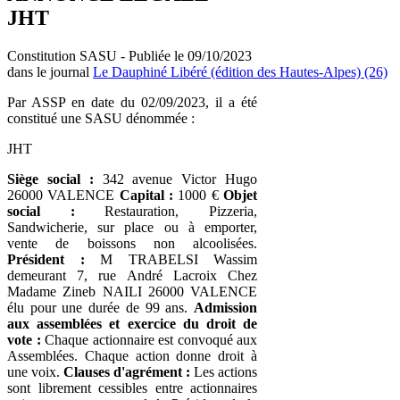
JHT
Constitution SASU - Publiée le 09/10/2023
dans le journal
Le Dauphiné Libéré (édition des Hautes-Alpes) (26)
Par ASSP en date du 02/09/2023, il a été
constitué une SASU dénommée :
JHT
Siège social :
342 avenue Victor Hugo
26000 VALENCE
Capital :
1000 €
Objet
social :
Restauration, Pizzeria,
Sandwicherie, sur place ou à emporter,
vente de boissons non alcoolisées.
Président :
M TRABELSI Wassim
demeurant 7, rue André Lacroix Chez
Madame Zineb NAILI 26000 VALENCE
élu pour une durée de 99 ans.
Admission
aux assemblées et exercice du droit de
vote :
Chaque actionnaire est convoqué aux
Assemblées. Chaque action donne droit à
une voix.
Clauses d'agrément :
Les actions
sont librement cessibles entre actionnaires