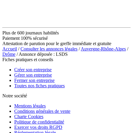
Plus de 600 journaux habilités
Paiement 100% sécurisé
Attestation de parution pour le greffe immédiate et gratuite
Accueil
/
Consulter les annonces légales
/
Auvergne-Rhône-Alpes
/
Drôme
/ Annonce déposée : LSDS
Fiches pratiques et conseils
Créer son entreprise
Gérer son entreprise
Fermer son entreprise
Toutes nos fiches pratiques
Notre société
Mentions légales
Conditions générales de vente
Charte Cookies
Politique de confidentialité
Exercer vos droits RGPD
Réglementation légale