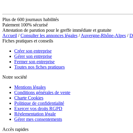
Plus de 600 journaux habilités
Paiement 100% sécurisé
Attestation de parution pour le greffe immédiate et gratuite
Accueil
/
Consulter les annonces légales
/
Auvergne-Rhône-Alpes
/
D
Fiches pratiques et conseils
Créer son entreprise
Gérer son entreprise
Fermer son entreprise
Toutes nos fiches pratiques
Notre société
Mentions légales
Conditions générales de vente
Charte Cookies
Politique de confidentialité
Exercer vos droits RGPD
Réglementation légale
Gérer mes consentements
Accès rapides