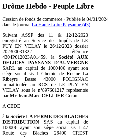
Drôme Hebdo - Peuple Libre
Cession de fonds de commerce - Publiée le 04/01/2024
dans le journal
La Haute Loire Paysanne (43)
Suivant ASSP des 11 & 12/12/2023
enregistré au Service des Impôts de LE
PUY EN VELAY le 26/12/2023 dossier
202300031322 référence
4304P012023A01459, la
Société AUX
DELICES PAYSANS D’AUVERGNE
SARL au capital de 100040€ ayant son
siège social sis 1 Chemin de Rosine La
Ribeyre Basse 43000 POLIGNAC
immatriculée au RCS de LE PUY EN
VELAY sous le n°897601217 représentée
par
Mr Jean-Marc CELLIER
Gérant
A CEDE
à la
Société LA FERME DES BLACHES
DISTRIBUTION
SAS au capital de
10000€ ayant son siège social sis 1147
Route des Blaches 26400 CREST