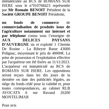
immatriculée au RCS de ROMANS SUR
ISERE sous le n°910768423 représentée
par
Mr Romain BENOIT
Président de la
Société GROUPE BENOIT
Présidente,
un fonds de commerce
de
commercialisation de produits issus de
l'agriculture notamment sur internet et
par téléphone
connu sous l’enseigne de
AUX DELICES PAYSANS
D’AUVERGNE
sis et exploité 1 Chemin
De Rosine - La Ribeyre Basse 43000
Polignac, moyennant le prix de 40000€. La
prise de possession et l'exploitation effective
par l'acquéreur ont été fixées au 11/11/2023.
L'acquéreur est immatriculé au RCS de
ROMANS SUR ISERE. Les oppositions
seront reçues dans les dix jours de la
dernière en date des publicités légales, au
siège du fonds cédé pour la validité et, pour
toutes correspondances, au cabinet RLB
AVOCATS 6 rue Ravaud 26200
MONTELIMAR
Pour avis