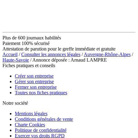
Plus de 600 journaux habilités
Paiement 100% sécurisé
Attestation de parution pour le greffe immédiate et gratuite
Accueil
/
Consulter les annonces légales
/
Auvergne-Rhône-Alpes
/
Haute-Savoie
/ Annonce déposée : Arnaud LAMPRE
Fiches pratiques et conseils
Créer son entreprise
Gérer son entreprise
Fermer son entreprise
Toutes nos fiches pratiques
Notre société
Mentions légales
Conditions générales de vente
Charte Cookies
Politique de confidentialité
Exercer vos droits RGPD