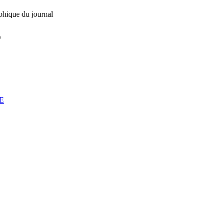
phique du journal
L
E