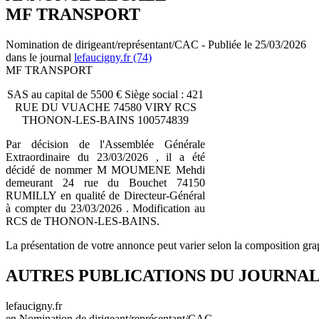
MF TRANSPORT
Nomination de dirigeant/représentant/CAC - Publiée le 25/03/2026
dans le journal
lefaucigny.fr (74)
MF TRANSPORT
SAS au capital de 5500 € Siège social : 421
RUE DU VUACHE 74580 VIRY RCS
THONON-LES-BAINS 100574839
Par décision de l'Assemblée Générale
Extraordinaire du 23/03/2026 , il a été
décidé de nommer M MOUMENE Mehdi
demeurant 24 rue du Bouchet 74150
RUMILLY en qualité de Directeur-Général
à compter du 23/03/2026 . Modification au
RCS de THONON-LES-BAINS.
La présentation de votre annonce peut varier selon la composition gra
AUTRES PUBLICATIONS DU JOURNA
lefaucigny.fr
en Nomination de dirigeant/représentant/CAC