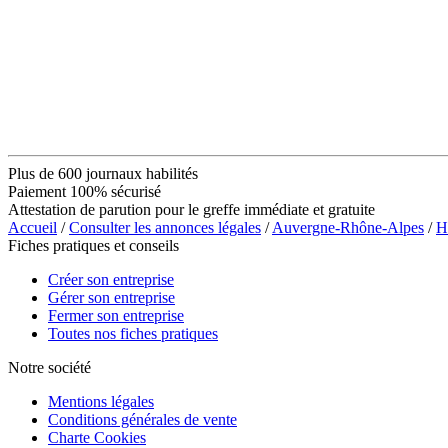
Plus de 600 journaux habilités
Paiement 100% sécurisé
Attestation de parution pour le greffe immédiate et gratuite
Accueil
/
Consulter les annonces légales
/
Auvergne-Rhône-Alpes
/
H
Fiches pratiques et conseils
Créer son entreprise
Gérer son entreprise
Fermer son entreprise
Toutes nos fiches pratiques
Notre société
Mentions légales
Conditions générales de vente
Charte Cookies