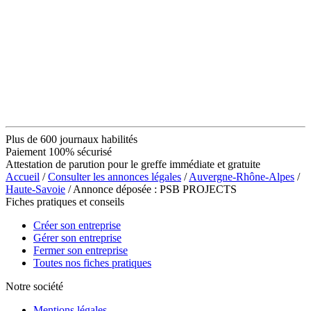
Plus de 600 journaux habilités
Paiement 100% sécurisé
Attestation de parution pour le greffe immédiate et gratuite
Accueil
/
Consulter les annonces légales
/
Auvergne-Rhône-Alpes
/
Haute-Savoie
/ Annonce déposée : PSB PROJECTS
Fiches pratiques et conseils
Créer son entreprise
Gérer son entreprise
Fermer son entreprise
Toutes nos fiches pratiques
Notre société
Mentions légales