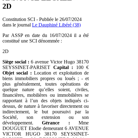
2D
Constitution SCI - Publiée le 26/07/2024
dans le journal
Le Dauphiné Libéré (38)
Par ASSP en date du 16/07/2024 il a été
constitué une SCI dénommée :
2D
Siège social :
6 avenue Victor Hugo 38170
SEYSSINET-PARISET
Capital :
100 €
Objet social :
Location et exploitation de
biens immobiliers propres ou loués ; - et
plus généralement, toutes opérations de
quelque nature qu’elles soient, civiles,
financières, mobilières ou immobilières se
rapportant à l’un des objets indiqués ci-
dessus, de nature à favoriser directement ou
indirectement, le but poursuivi par la
Société, son extension ou son
développement.
Gérance :
Mme
DOUGUET Elodie demeurant 6 AVENUE
VICTOR HUGO 38170 SEYSSINET-