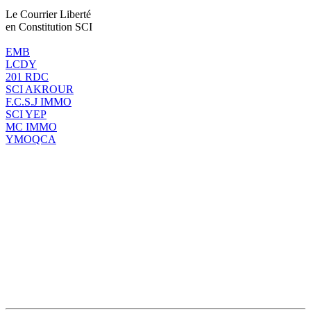
Le Courrier Liberté
en Constitution SCI
EMB
LCDY
201 RDC
SCI AKROUR
F.C.S.J IMMO
SCI YEP
MC IMMO
YMOQCA