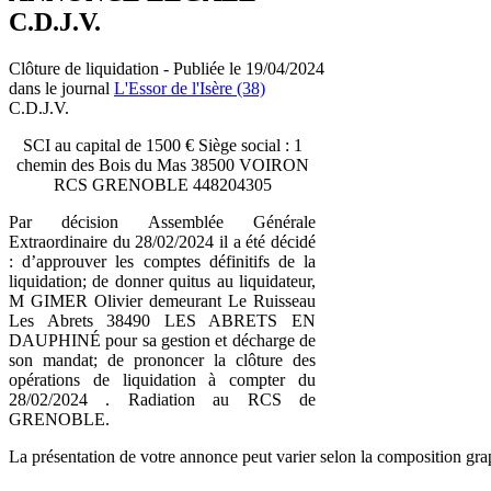
C.D.J.V.
Clôture de liquidation - Publiée le 19/04/2024
dans le journal
L'Essor de l'Isère (38)
C.D.J.V.
SCI au capital de 1500 € Siège social : 1
chemin des Bois du Mas 38500 VOIRON
RCS GRENOBLE 448204305
Par décision Assemblée Générale
Extraordinaire du 28/02/2024 il a été décidé
: d’approuver les comptes définitifs de la
liquidation; de donner quitus au liquidateur,
M GIMER Olivier demeurant Le Ruisseau
Les Abrets 38490 LES ABRETS EN
DAUPHINÉ pour sa gestion et décharge de
son mandat; de prononcer la clôture des
opérations de liquidation à compter du
28/02/2024 . Radiation au RCS de
GRENOBLE.
La présentation de votre annonce peut varier selon la composition gra