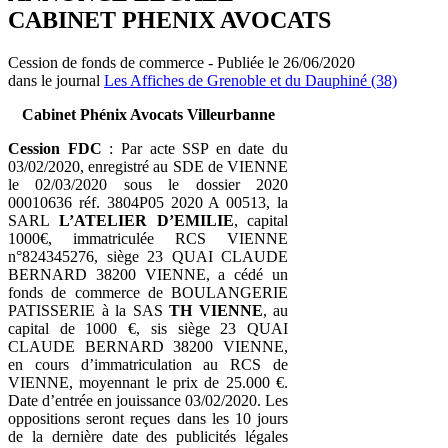
CABINET PHENIX AVOCATS
Cession de fonds de commerce - Publiée le 26/06/2020
dans le journal
Les Affiches de Grenoble et du Dauphiné (38)
Cabinet Phénix Avocats Villeurbanne
Cession FDC
: Par acte SSP en date du
03/02/2020, enregistré au SDE de VIENNE
le 02/03/2020 sous le dossier 2020
00010636 réf. 3804P05 2020 A 00513, la
SARL
L’ATELIER D’EMILIE
, capital
1000€, immatriculée RCS VIENNE
n°824345276, siège 23 QUAI CLAUDE
BERNARD 38200 VIENNE, a cédé un
fonds de commerce de BOULANGERIE
PATISSERIE à la SAS
TH
VIENNE
, au
capital de 1000 €, sis siège 23 QUAI
CLAUDE BERNARD 38200 VIENNE,
en cours d’immatriculation au RCS de
VIENNE, moyennant le prix de 25.000 €.
Date d’entrée en jouissance 03/02/2020. Les
oppositions seront reçues dans les 10 jours
de la dernière date des publicités légales