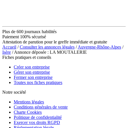
Plus de 600 journaux habilités
Paiement 100% sécurisé
Attestation de parution pour le greffe immédiate et gratuite
Accueil
/
Consulter les annonces légales
/
Auvergne-Rhône-Alpes
/
Isère
/ Annonce déposée : LA MOUTALERIE
Fiches pratiques et conseils
Créer son entreprise
Gérer son entreprise
Fermer son entreprise
Toutes nos fiches pratiques
Notre société
Mentions légales
Conditions générales de vente
Charte Cookies
Politique de confidentialité
Exercer vos droits RGPD
Réglementation légale