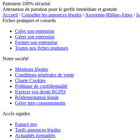
Paiement 100% sécurisé
Attestation de parution pour le greffe immédiate et gratuite
Accueil
/
Consulter les annonces légales
/
Auvergne-Rhône-Alpes
/
Is
Fiches pratiques et conseils
Créer son entreprise
Gérer son entreprise
Fermer son entreprise
Toutes nos fiches pratiques
Notre société
Mentions légales
Conditions générales de vente
Charte Cookies
Politique de confidentialité
Exercer vos droits RGPD
Réglementation légale
Gérer mes consentements
Accès rapides
Espace pro
Tarifs annonces légales
Actualités formalités