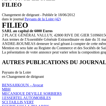
FILIEO
Changement de dirigeant - Publiée le 18/06/2012
dans le journal
Paysans de la Loire (42)
FILIEO
SARL au capital de 6000 Euros
2 PLACE GÉNÉRAL VALLUY, 42800 RIVE DE GIER 510960156 R.
Aux termes de I'Assemblée Générale Extraordinaire en date du 31 ma
ANDRE-ROUMEAS demeure le seul gérant à compter de cette même
Mention en sera faite au Registre du Commerce et des Sociétés de Sai
La présentation de votre annonce peut varier selon la composition gra
AUTRES PUBLICATIONS DU JOURNA
Paysans de la Loire
en Changement de dirigeant
BENSAHKOUN – Avocat
MBH
MECANIQUE DEVILLE SORBIERS
J.ESSERTEL AUTOMOBILES
SCI TAILLIS VERT