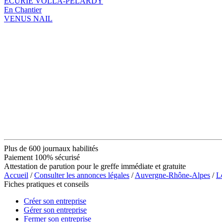
ECURIE VOLLA-PELARDY
En Chantier
VENUS NAIL
Plus de 600 journaux habilités
Paiement 100% sécurisé
Attestation de parution pour le greffe immédiate et gratuite
Accueil
/
Consulter les annonces légales
/
Auvergne-Rhône-Alpes
/
L
Fiches pratiques et conseils
Créer son entreprise
Gérer son entreprise
Fermer son entreprise