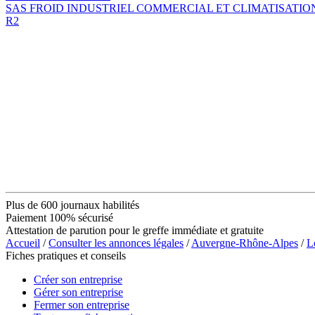
SAS FROID INDUSTRIEL COMMERCIAL ET CLIMATISATIO
R2
Plus de 600 journaux habilités
Paiement 100% sécurisé
Attestation de parution pour le greffe immédiate et gratuite
Accueil
/
Consulter les annonces légales
/
Auvergne-Rhône-Alpes
/
L
Fiches pratiques et conseils
Créer son entreprise
Gérer son entreprise
Fermer son entreprise