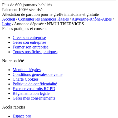
Plus de 600 journaux habilités
Paiement 100% sécurisé
Attestation de parution pour le greffe immédiate et gratuite
Accueil
/
Consulter les annonces légales
/
Auvergne-Rhône-Alpes
/
Loire
/ Annonce déposée : N'MULTISERVICES
Fiches pratiques et conseils
Créer son entreprise
Gérer son entreprise
Fermer son entreprise
Toutes nos fiches pratiques
Notre société
Mentions légales
Conditions générales de vente
Charte Cookies
Politique de confidentialité
Exercer vos droits RGPD
Réglementation légale
Gérer mes consentements
Accès rapides
Espace pro