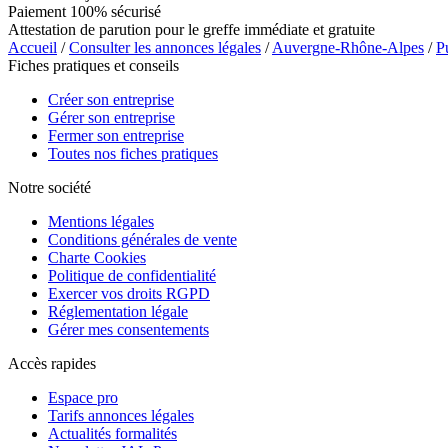
Paiement 100% sécurisé
Attestation de parution pour le greffe immédiate et gratuite
Accueil
/
Consulter les annonces légales
/
Auvergne-Rhône-Alpes
/
P
Fiches pratiques et conseils
Créer son entreprise
Gérer son entreprise
Fermer son entreprise
Toutes nos fiches pratiques
Notre société
Mentions légales
Conditions générales de vente
Charte Cookies
Politique de confidentialité
Exercer vos droits RGPD
Réglementation légale
Gérer mes consentements
Accès rapides
Espace pro
Tarifs annonces légales
Actualités formalités