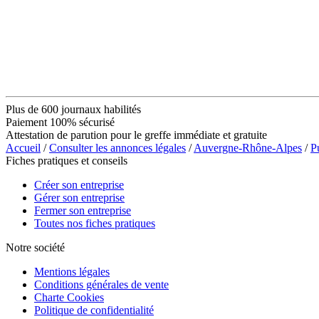
Plus de 600 journaux habilités
Paiement 100% sécurisé
Attestation de parution pour le greffe immédiate et gratuite
Accueil
/
Consulter les annonces légales
/
Auvergne-Rhône-Alpes
/
P
Fiches pratiques et conseils
Créer son entreprise
Gérer son entreprise
Fermer son entreprise
Toutes nos fiches pratiques
Notre société
Mentions légales
Conditions générales de vente
Charte Cookies
Politique de confidentialité