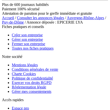
Plus de 600 journaux habilités
Paiement 100% sécurisé
Attestation de parution pour le greffe immédiate et gratuite
Accueil
/
Consulter les annonces légales
/
Auvergne-Rhône-Alpes
/
Puy-de-Dôme
/ Annonce déposée : EPICERIE LYA
Fiches pratiques et conseils
Créer son entreprise
Gérer son entreprise
Fermer son entreprise
Toutes nos fiches pratiques
Notre société
Mentions légales
Conditions générales de vente
Charte Cookies
Politique de confidentialité
Exercer vos droits RGPD
Réglementation légale
Gérer mes consentements
Accès rapides
Espace pro