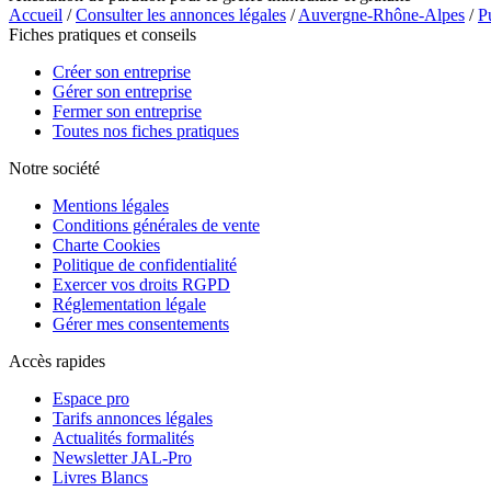
Accueil
/
Consulter les annonces légales
/
Auvergne-Rhône-Alpes
/
P
Fiches pratiques et conseils
Créer son entreprise
Gérer son entreprise
Fermer son entreprise
Toutes nos fiches pratiques
Notre société
Mentions légales
Conditions générales de vente
Charte Cookies
Politique de confidentialité
Exercer vos droits RGPD
Réglementation légale
Gérer mes consentements
Accès rapides
Espace pro
Tarifs annonces légales
Actualités formalités
Newsletter JAL-Pro
Livres Blancs