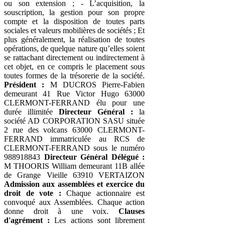
ou son extension ; - L’acquisition, la
souscription, la gestion pour son propre
compte et la disposition de toutes parts
sociales et valeurs mobilières de sociétés ; Et
plus généralement, la réalisation de toutes
opérations, de quelque nature qu’elles soient
se rattachant directement ou indirectement à
cet objet, en ce compris le placement sous
toutes formes de la trésorerie de la société.
Président :
M DUCROS Pierre-Fabien
demeurant 41 Rue Victor Hugo 63000
CLERMONT-FERRAND élu pour une
durée illimitée
Directeur Général :
la
société AD CORPORATION SASU située
2 rue des volcans 63000 CLERMONT-
FERRAND immatriculée au RCS de
CLERMONT-FERRAND sous le numéro
988918843
Directeur Général Délégué :
M THOORIS William demeurant 11B allée
de Grange Vieille 63910 VERTAIZON
Admission aux assemblées et exercice du
droit de vote :
Chaque actionnaire est
convoqué aux Assemblées. Chaque action
donne droit à une voix.
Clauses
d'agrément :
Les actions sont librement