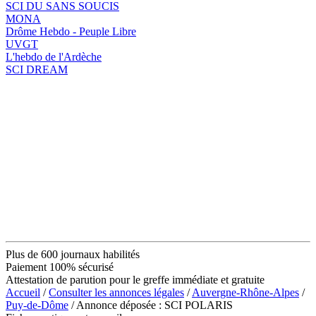
SCI DU SANS SOUCIS
MONA
Drôme Hebdo - Peuple Libre
UVGT
L'hebdo de l'Ardèche
SCI DREAM
Plus de 600 journaux habilités
Paiement 100% sécurisé
Attestation de parution pour le greffe immédiate et gratuite
Accueil
/
Consulter les annonces légales
/
Auvergne-Rhône-Alpes
/
Puy-de-Dôme
/ Annonce déposée : SCI POLARIS