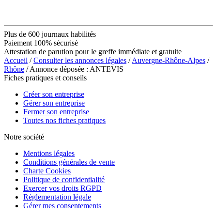
Plus de 600 journaux habilités
Paiement 100% sécurisé
Attestation de parution pour le greffe immédiate et gratuite
Accueil
/
Consulter les annonces légales
/
Auvergne-Rhône-Alpes
/
Rhône
/ Annonce déposée : ANTEVIS
Fiches pratiques et conseils
Créer son entreprise
Gérer son entreprise
Fermer son entreprise
Toutes nos fiches pratiques
Notre société
Mentions légales
Conditions générales de vente
Charte Cookies
Politique de confidentialité
Exercer vos droits RGPD
Réglementation légale
Gérer mes consentements