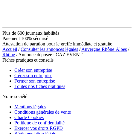
Plus de 600 journaux habilités
Paiement 100% sécurisé
Attestation de parution pour le greffe immédiate et gratuite
Accueil
/
Consulter les annonces légales
/
Auvergne-Rhône-Alpes
/
Rhône
/ Annonce déposée : CAZ'EVENT
Fiches pratiques et conseils
Créer son entreprise
Gérer son entreprise
Fermer son entreprise
Toutes nos fiches pratiques
Notre société
Mentions légales
Conditions générales de vente
Charte Cookies
Politique de confidentialité
Exercer vos droits RGPD
Réglementation légale