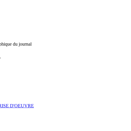
phique du journal
L
RISE D'OEUVRE