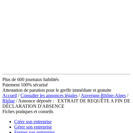
Plus de 600 journaux habilités
Paiement 100% sécurisé
Attestation de parution pour le greffe immédiate et gratuite
Accueil
/
Consulter les annonces légales
/
Auvergne-Rhône-Alpes
/
Rhône
/ Annonce déposée : EXTRAIT DE REQUÊTE A FIN DE
DÉCLARATION D'ABSENCE
Fiches pratiques et conseils
Créer son entreprise
Gérer son entreprise
Fermer son entreprise