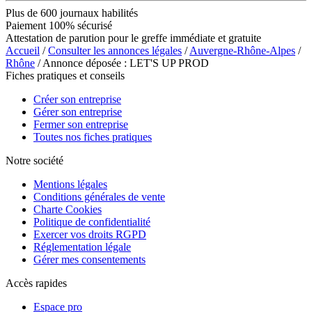
Plus de 600 journaux habilités
Paiement 100% sécurisé
Attestation de parution pour le greffe immédiate et gratuite
Accueil
/
Consulter les annonces légales
/
Auvergne-Rhône-Alpes
/
Rhône
/ Annonce déposée : LET'S UP PROD
Fiches pratiques et conseils
Créer son entreprise
Gérer son entreprise
Fermer son entreprise
Toutes nos fiches pratiques
Notre société
Mentions légales
Conditions générales de vente
Charte Cookies
Politique de confidentialité
Exercer vos droits RGPD
Réglementation légale
Gérer mes consentements
Accès rapides
Espace pro