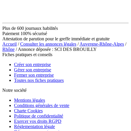
Plus de 600 journaux habilités
Paiement 100% sécurisé
Attestation de parution pour le greffe immédiate et gratuite
Accueil
/
Consulter les annonces légales
/
Auvergne-Rhône-Alpes
/
Rhône
/ Annonce déposée : SCI DES BROUILLY
Fiches pratiques et conseils
Créer son entreprise
Gérer son entreprise
Fermer son entreprise
Toutes nos fiches pratiques
Notre société
Mentions légales
Conditions générales de vente
Charte Cookies
Politique de confidentialité
Exercer vos droits RGPD
Réglementation légale