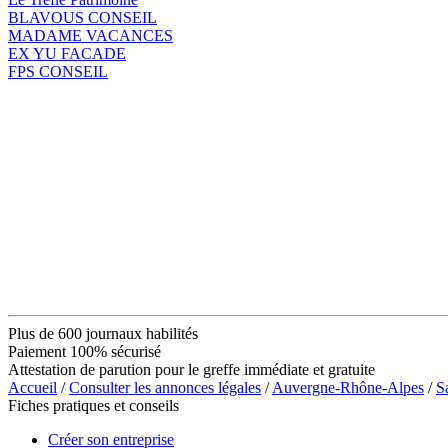
BLAVOUS CONSEIL
MADAME VACANCES
EX YU FACADE
FPS CONSEIL
Plus de 600 journaux habilités
Paiement 100% sécurisé
Attestation de parution pour le greffe immédiate et gratuite
Accueil
/
Consulter les annonces légales
/
Auvergne-Rhône-Alpes
/
S
Fiches pratiques et conseils
Créer son entreprise