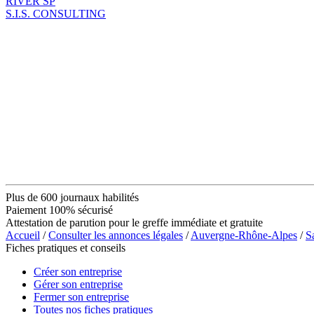
RIVER SP
S.I.S. CONSULTING
Plus de 600 journaux habilités
Paiement 100% sécurisé
Attestation de parution pour le greffe immédiate et gratuite
Accueil
/
Consulter les annonces légales
/
Auvergne-Rhône-Alpes
/
S
Fiches pratiques et conseils
Créer son entreprise
Gérer son entreprise
Fermer son entreprise
Toutes nos fiches pratiques