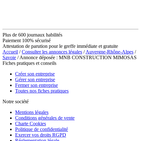
Plus de 600 journaux habilités
Paiement 100% sécurisé
Attestation de parution pour le greffe immédiate et gratuite
Accueil
/
Consulter les annonces légales
/
Auvergne-Rhône-Alpes
/
Savoie
/ Annonce déposée : MNB CONSTRUCTION MIMOSAS
Fiches pratiques et conseils
Créer son entreprise
Gérer son entreprise
Fermer son entreprise
Toutes nos fiches pratiques
Notre société
Mentions légales
Conditions générales de vente
Charte Cookies
Politique de confidentialité
Exercer vos droits RGPD
Réglementation légale