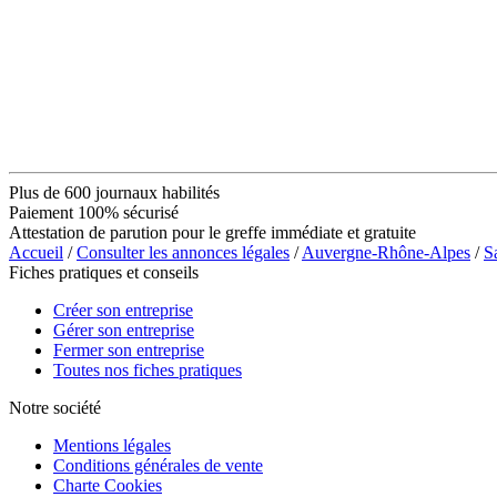
Plus de 600 journaux habilités
Paiement 100% sécurisé
Attestation de parution pour le greffe immédiate et gratuite
Accueil
/
Consulter les annonces légales
/
Auvergne-Rhône-Alpes
/
S
Fiches pratiques et conseils
Créer son entreprise
Gérer son entreprise
Fermer son entreprise
Toutes nos fiches pratiques
Notre société
Mentions légales
Conditions générales de vente
Charte Cookies